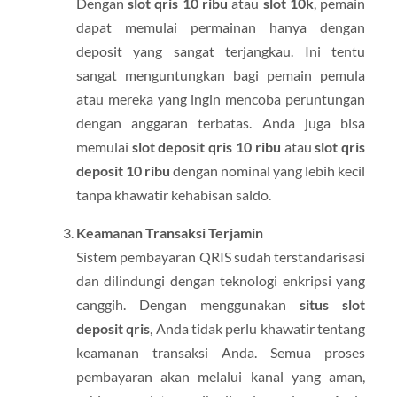
Dengan
slot qris 10 ribu
atau
slot 10k
, pemain
dapat memulai permainan hanya dengan
deposit yang sangat terjangkau. Ini tentu
sangat menguntungkan bagi pemain pemula
atau mereka yang ingin mencoba peruntungan
dengan anggaran terbatas. Anda juga bisa
memulai
slot deposit qris 10 ribu
atau
slot qris
deposit 10 ribu
dengan nominal yang lebih kecil
tanpa khawatir kehabisan saldo.
Keamanan Transaksi Terjamin
Sistem pembayaran QRIS sudah terstandarisasi
dan dilindungi dengan teknologi enkripsi yang
canggih. Dengan menggunakan
situs slot
deposit qris
, Anda tidak perlu khawatir tentang
keamanan transaksi Anda. Semua proses
pembayaran akan melalui kanal yang aman,