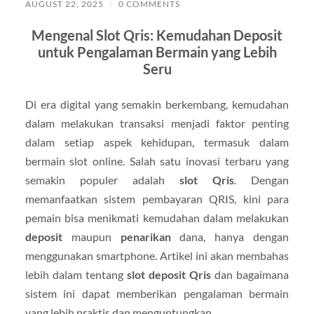
AUGUST 22, 2025
/
0 COMMENTS
Mengenal Slot Qris: Kemudahan Deposit
untuk Pengalaman Bermain yang Lebih
Seru
Di era digital yang semakin berkembang, kemudahan
dalam melakukan transaksi menjadi faktor penting
dalam setiap aspek kehidupan, termasuk dalam
bermain slot online. Salah satu inovasi terbaru yang
semakin populer adalah
slot Qris
. Dengan
memanfaatkan sistem pembayaran QRIS, kini para
pemain bisa menikmati kemudahan dalam melakukan
deposit
maupun
penarikan
dana, hanya dengan
menggunakan smartphone. Artikel ini akan membahas
lebih dalam tentang
slot deposit Qris
dan bagaimana
sistem ini dapat memberikan pengalaman bermain
yang lebih praktis dan menguntungkan.