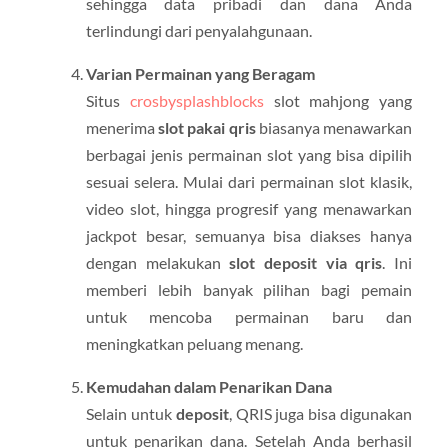
sehingga data pribadi dan dana Anda
terlindungi dari penyalahgunaan.
Varian Permainan yang Beragam
Situs
crosbysplashblocks
slot mahjong yang
menerima
slot pakai qris
biasanya menawarkan
berbagai jenis permainan slot yang bisa dipilih
sesuai selera. Mulai dari permainan slot klasik,
video slot, hingga progresif yang menawarkan
jackpot besar, semuanya bisa diakses hanya
dengan melakukan
slot deposit via qris
. Ini
memberi lebih banyak pilihan bagi pemain
untuk mencoba permainan baru dan
meningkatkan peluang menang.
Kemudahan dalam Penarikan Dana
Selain untuk
deposit
, QRIS juga bisa digunakan
untuk penarikan dana. Setelah Anda berhasil