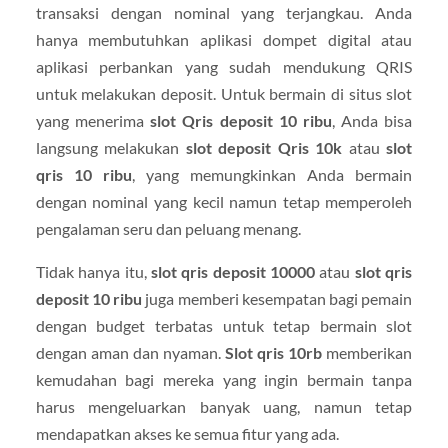
transaksi dengan nominal yang terjangkau. Anda
hanya membutuhkan aplikasi dompet digital atau
aplikasi perbankan yang sudah mendukung QRIS
untuk melakukan deposit. Untuk bermain di situs slot
yang menerima
slot Qris deposit 10 ribu
, Anda bisa
langsung melakukan
slot deposit Qris 10k
atau
slot
qris 10 ribu
, yang memungkinkan Anda bermain
dengan nominal yang kecil namun tetap memperoleh
pengalaman seru dan peluang menang.
Tidak hanya itu,
slot qris deposit 10000
atau
slot qris
deposit 10 ribu
juga memberi kesempatan bagi pemain
dengan budget terbatas untuk tetap bermain slot
dengan aman dan nyaman.
Slot qris 10rb
memberikan
kemudahan bagi mereka yang ingin bermain tanpa
harus mengeluarkan banyak uang, namun tetap
mendapatkan akses ke semua fitur yang ada.