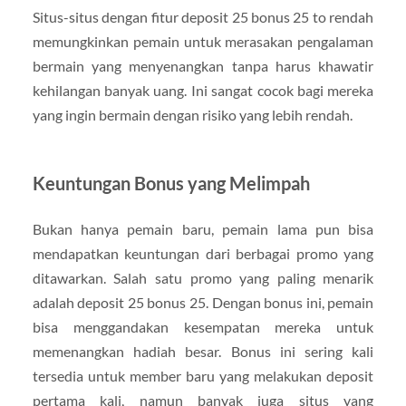
Situs-situs dengan fitur deposit 25 bonus 25 to rendah
memungkinkan pemain untuk merasakan pengalaman
bermain yang menyenangkan tanpa harus khawatir
kehilangan banyak uang. Ini sangat cocok bagi mereka
yang ingin bermain dengan risiko yang lebih rendah.
Keuntungan Bonus yang Melimpah
Bukan hanya pemain baru, pemain lama pun bisa
mendapatkan keuntungan dari berbagai promo yang
ditawarkan. Salah satu promo yang paling menarik
adalah deposit 25 bonus 25. Dengan bonus ini, pemain
bisa menggandakan kesempatan mereka untuk
memenangkan hadiah besar. Bonus ini sering kali
tersedia untuk member baru yang melakukan deposit
pertama kali, namun banyak juga situs yang