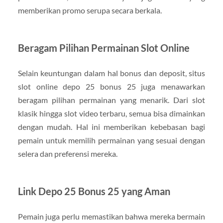
memberikan promo serupa secara berkala.
Beragam Pilihan Permainan Slot Online
Selain keuntungan dalam hal bonus dan deposit, situs
slot online depo 25 bonus 25 juga menawarkan
beragam pilihan permainan yang menarik. Dari slot
klasik hingga slot video terbaru, semua bisa dimainkan
dengan mudah. Hal ini memberikan kebebasan bagi
pemain untuk memilih permainan yang sesuai dengan
selera dan preferensi mereka.
Link Depo 25 Bonus 25 yang Aman
Pemain juga perlu memastikan bahwa mereka bermain