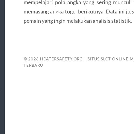
mempelajari pola angka yang sering muncul, 
memasang angka togel berikutnya. Data ini juga
pemain yang ingin melakukan analisis statistik.
© 2026
HEATERSAFETY.ORG – SITUS SLOT ONLINE 
TERBARU
/