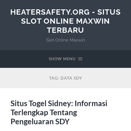
HEATERSAFETY.ORG - SITUS
SLOT ONLINE MAXWIN
TERBARU
Slot Online Maxwin
SHOW MENU
TAG:
DATA SDY
Situs Togel Sidney: Informasi
Terlengkap Tentang
Pengeluaran SDY