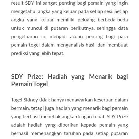
result SDY ini sangat penting bagi pemain yang ingin
mengetahui angka yang keluar pada setiap sesi. Setiap
angka yang keluar memiliki peluang berbeda-beda
untuk muncul di putaran berikutnya, sehingga data
pengeluaran ini menjadi acuan penting bagi para
pemain togel dalam menganalisis hasil dan membuat
prediksi yang lebih tepat.
SDY Prize: Hadiah yang Menarik bagi
Pemain Togel
Togel Sidney tidak hanya menawarkan keseruan dalam
bermain, tetapi juga hadiah yang menarik bagi pemain
yang berhasil menebak angka dengan tepat. SDY Prize
adalah hadiah yang diberikan kepada pemain yang
berhasil memenangkan taruhan pada setiap putaran