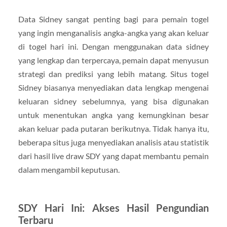
Data Sidney sangat penting bagi para pemain togel
yang ingin menganalisis angka-angka yang akan keluar
di togel hari ini. Dengan menggunakan data sidney
yang lengkap dan terpercaya, pemain dapat menyusun
strategi dan prediksi yang lebih matang. Situs togel
Sidney biasanya menyediakan data lengkap mengenai
keluaran sidney sebelumnya, yang bisa digunakan
untuk menentukan angka yang kemungkinan besar
akan keluar pada putaran berikutnya. Tidak hanya itu,
beberapa situs juga menyediakan analisis atau statistik
dari hasil live draw SDY yang dapat membantu pemain
dalam mengambil keputusan.
SDY Hari Ini: Akses Hasil Pengundian
Terbaru